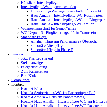
Häusliche Intensivpflege
Intensivpflege-Wohngemeinschaften
Intensivpflege-Wohngemeinschaften Übersicht
Haus Amalia – Intensivpflege-WG Rosengarten
Haus Amalia – Intensivpflege-WG am Bürgerpark
Haus Amalia – Intensivpflege-WG am Inn
Wohngemeinschaft für Senior*innen
WG Neptun für Eingliederungshilfe in Traunstein
Stationäre Pflege
Amalia – Haus am Panoramaweg Übersicht
Stationäre Altenpflege
Stationäre Pflege in Phase F
Karriere
Jetzt Karriere starten!
Stellenanzeigen
Pflegeausbildung
Zum Karrierehaus
BoniKlub
Compliance
Kontakt
Kontakt Büro
Kontakt Senior*innen-WG im Harmoninger Hof
Kontakt Amalia – Haus am Panoramaweg
Kontakt Haus Amalia – Intensivpflege-WG am Bürgerpa
Kontakt Haus Amalia – Intensivpflege-WG Rosengarten