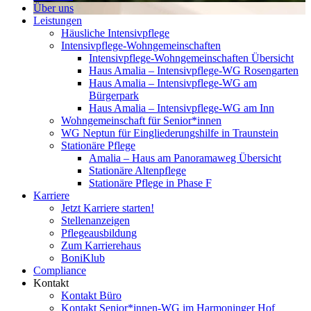
Über uns
Leistungen
Häusliche Intensivpflege
Intensivpflege-Wohngemeinschaften
Intensivpflege-Wohngemeinschaften Übersicht
Haus Amalia – Intensivpflege-WG Rosengarten
Haus Amalia – Intensivpflege-WG am
Bürgerpark
Haus Amalia – Intensivpflege-WG am Inn
Wohngemeinschaft für Senior*innen
WG Neptun für Eingliederungshilfe in Traunstein
Stationäre Pflege
Amalia – Haus am Panoramaweg Übersicht
Stationäre Altenpflege
Stationäre Pflege in Phase F
Karriere
Jetzt Karriere starten!
Stellenanzeigen
Pflegeausbildung
Zum Karrierehaus
BoniKlub
Compliance
Kontakt
Kontakt Büro
Kontakt Senior*innen-WG im Harmoninger Hof