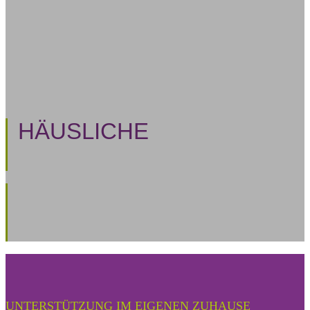
HÄUSLICHE
INTENSIVPFLEGE
Auch Intensiv- und Beatmungspflege können in den
eigenen vier Wänden stattfinden. Für einen
selbstbestimmten Alltag unterstützen wir rund um
die Uhr.
UNTERSTÜTZUNG IM EIGENEN ZUHAUSE