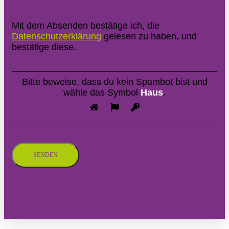
Mit dem Absenden bestätige ich, die
Datenschutzerklärung
gelesen zu haben, und
bestätige diese.
Bitte beweise, dass du kein Spambot bist und
wähle das Symbol
Haus
.
Bitte
lasse
dieses
Feld